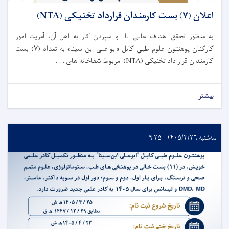
اعلان (۷) بست کارمندان قرارداد تخنیکی (NTA)
به منظور تحقق اهداف عالی ا.ا.ا و سپردن کار به اهل آن، آمریت امور
کارکنان پوهنتون علوم طبي کابل «ابو علی ابن سینا» به تعداد (۷) بست
کارمندان قرار داد تخنیکی (NTA) مربوط شفاخانه های . . .
بیشتر
سه‌شنبه ۱۴۰۵/۳/۲۶ - ۹:۲۵