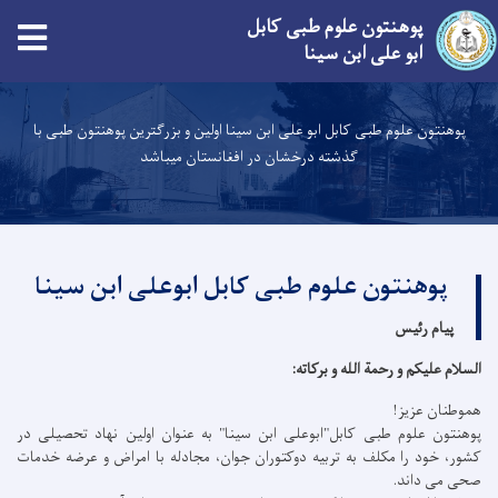
پوهنتون علوم طبی کابل
ابو علی ابن سینا
Skip
to
پوهنتون علوم طبی کابل ابو علی ابن سینا اولین و بزرگترین پوهنتون طبی با
main
گذشته درخشان در افغانستان میباشد
content
پوهنتون علوم طبی کابل ابوعلی ابن سینا
پیام رئیس
السلام عليكم و رحمة الله و بركاته:
هموطنان عزیز!
پوهنتون علوم طبی کابل"ابوعلی ابن سینا" به عنوان اولین نهاد تحصیلی در
کشور، خود را مکلف به تربیه دوکتوران جوان، مجادله با امراض و عرضه خدمات
صحی می داند.