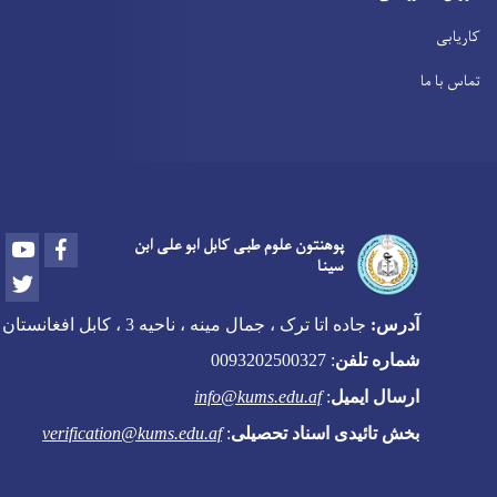
کاریابی
تماس با ما
Youtube
Facebook
پوهنتون علوم طبی کابل ابو علی ابن
سینا
Twitter
آدرس:
جاده اتا ترک ، جمال مینه ، ناحیه 3 ، کابل افغانستان
شماره تلفن
:
0093202500327
ارسال ایمیل
:
info@kums.edu.af
بخش تائیدی اسناد تحصیلی
:
verification@kums.edu.af