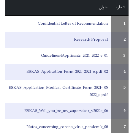
شماره
عنوان
Confidential Letter of Recommendation
1
Research Proposal
2
01_Guidelines4Applicants_2021_2022_e_
3
02_ESKAS_Application_Form_2020_2021_e.pdf
4
05_ESKAS_Application_Medical_Certificate_Form_2021-
5
2022_e.pdf
06_ESKAS_Will_you_be_my_supervisor_v2020e
6
00_Notes_concerning_corona_virus_pandemic
7