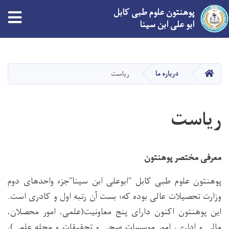
پوهنتون علوم طبی کابل
ابو علی ابن سینا
Skip
to
main
صفحه اصلی
درباره ما
ریاست
content
ریاست
معرفی مختصر پوهنتون
پوهنتون علوم طبی کابل "ابوعلی ابن سینا"جزء واحدهای دوم
وزارت تحصیلات عالی بوده که؛ بست آن رتبه اول و کادری است.
این پوهنتون اکنون دارای پنج معاونیت(علمی، امور محصلان،
مالی و اداری، امور موسسات صحی و تحقیقات و مجله علمی)،