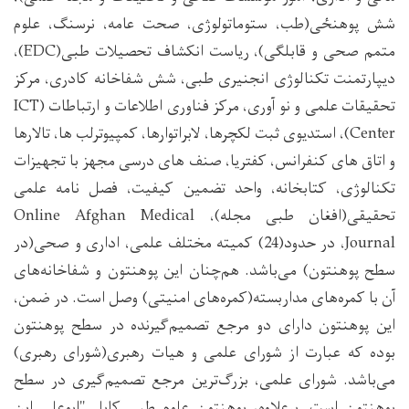
شش پوهنځی(طب، ستوماتولوژی، صحت عامه، نرسنگ، علوم
متمم صحی و قابلگی)، ریاست انکشاف تحصیلات طبی(EDC)،
دیپارتمنت تکنالوژی انجنیری طبی، شش شفاخانه کادری، مرکز
تحقیقات علمی و نو آوری، مرکز فناوری اطلاعات و ارتباطات (ICT
Center)، استدیوی ثبت لکچرها، لابراتوارها، کمپیوترلب ها، تالارها
و اتاق های کنفرانس، کفتریا، صنف های درسی مجهز با تجهیزات
تکنالوژی، کتابخانه، واحد تضمین کیفیت، فصل نامه علمی
تحقیقی(افغان طبی مجله)، Online Afghan Medical
Journal، در حدود(24) کمیته مختلف علمی، اداری و صحی(در
سطح پوهنتون) می‌باشد. هم‌چنان این پوهنتون و شفاخانه‌های
آن با کمره‌های مداربسته(کمره‌های امنیتی) وصل است. در ضمن،
این پوهنتون دارای دو مرجع تصمیم‌گیرنده در سطح پوهنتون
بوده که عبارت از شورای علمی و هیات رهبری(شورای رهبری)
می‌باشد. شورای علمی، بزرگ‌ترین مرجع تصمیم‌گیری در سطح
پوهنتون است. برعلاوه، پوهنتون علوم طبی کابل "ابوعلی ابن