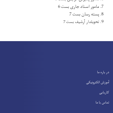
مامور اسناد جاری بست 6
پسته رسان بست 7
تحویلدار آرشیف بست 7
در باره ما
آموزش الکترونیکی
کاریابی
تماس با ما