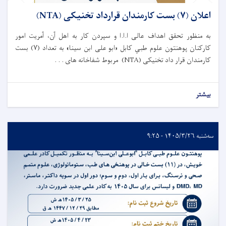
اعلان (۷) بست کارمندان قرارداد تخنیکی (NTA)
به منظور تحقق اهداف عالی ا.ا.ا و سپردن کار به اهل آن، آمریت امور
کارکنان پوهنتون علوم طبي کابل «ابو علی ابن سینا» به تعداد (۷) بست
کارمندان قرار داد تخنیکی (NTA) مربوط شفاخانه های . . .
بیشتر
سه‌شنبه ۱۴۰۵/۳/۲۶ - ۹:۲۵