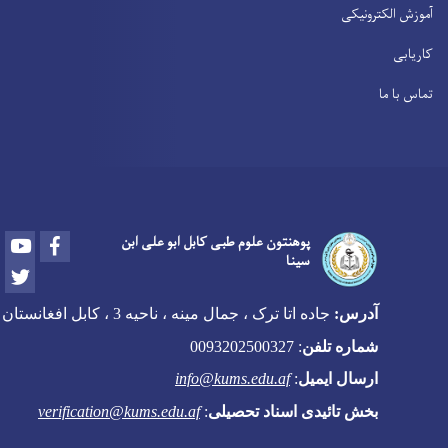
آموزش الکترونیکی
کاریابی
تماس با ما
Youtube
Facebook
پوهنتون علوم طبی کابل ابو علی ابن
سینا
Twitter
آدرس:
جاده اتا ترک ، جمال مینه ، ناحیه 3 ، کابل افغانستان
شماره تلفن
:
0093202500327
ارسال ایمیل
:
info@kums.edu.af
بخش تائیدی اسناد تحصیلی
:
verification@kums.edu.af