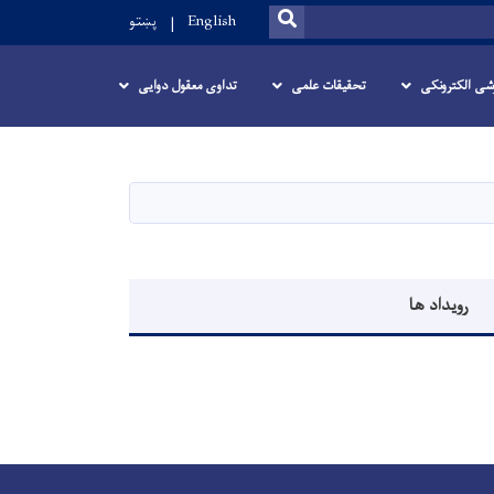
SEARCH
English
پښتو
زشی الکترونکی
تحقیقات علمی
تداوی معقول دوایی
رویداد ها