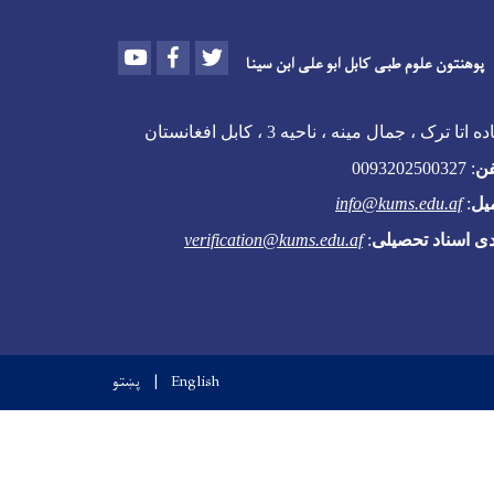
Youtube
Facebook
Twitter
پوهنتون علوم طبی کابل ابو علی ابن سینا
 اتا ترک ، جمال مینه ، ناحیه 3 ، کابل افغانستان
فن
:
0093202500327
یل
:
info@kums.edu.af
دی اسناد تحصیلی
:
verification@kums.edu.af
English
پښتو