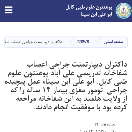
پوهنتون علوم طبی کابل
tion
ابو علی ابن سینا
Skip
to
main
صفحه اصلی
NEWS
داکتران دیپارتمنت جراحی اعصاب شفاخانه تدریسی علی آباد پوهنتو
content
داکتران دیپارتمنت جراحی اعصاب
شفاخانه تدریسی علی آباد پوهنتون علوم
طبی کابل« ابو علی ابن سینا» عمل پیچیده
جراحی تومور مغزی بیمار ۱۴ ساله را که
از ولایت هلمند به این شفاخانه مراجعه
کرده بود با موفقیت انجام دادند.
IT_Director
یکشنبه ۱۴۰۴/۹/۹ - ۹:۱