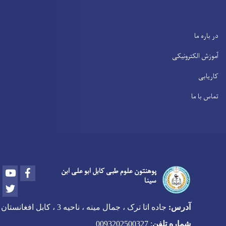
در باره ما
آموزش الکترونیکی
کاریابی
تماس با ما
Youtube
Facebook
پوهنتون علوم طبی کابل ابو علی ابن
سینا
Twitter
آدرس:
جاده اتا ترک ، جمال مینه ، ناحیه 3 ، کابل افغانستان
شماره تلفن
:
0093202500327