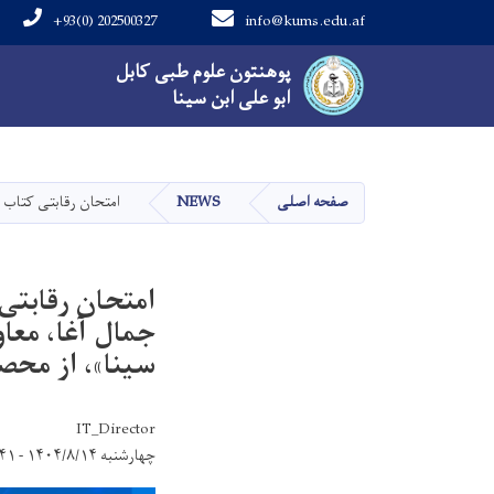
+93(0) 202500327
info@kums.edu.af
Main navigation
پوهنتون علوم طبی کابل
پوهنتون علوم طبی کابل
ابو علی ابن سینا
ابو علی ابن سینا
صفحه اصلی
NEWS
امتحان رقابتی کتاب 
امتحان رقابتی
جمال آغا، معا
سینا»، از محص
IT_Director
چهارشنبه ۱۴۰۴/۸/۱۴ - ۸:۴۱