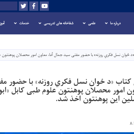
Twitter
Facebook
Youtube
Search
درباره ما
علمی
شفاخانه های تدریسی
خدمات
آمو
Skip
to
main
«د ځوان نسل فکري روزنه» با حضور مفتی سید جمال آغا، معاون امور محصلان پوهنتون ع
content
 کتاب «د ځوان نسل فکري روزنه» با حضور م
ون امور محصلان پوهنتون علوم طبی کابل «ابو
لین این پوهنتون اخذ شد.