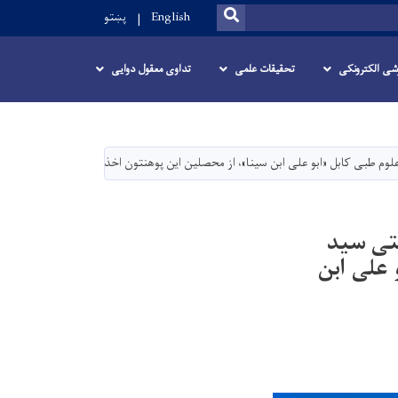
SEARCH
English
پښتو
زشی الکترونکی
تحقیقات علمی
تداوی معقول دوایی
لوم طبی کابل «ابو علی ابن سینا»، از محصلین این پوهنتون اخذ شد.
فتی سید
 علی ابن