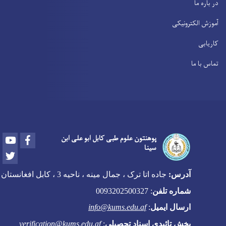
در باره ما
آموزش الکترونیکی
کاریابی
تماس با ما
Youtube
Facebook
پوهنتون علوم طبی کابل ابو علی ابن
سینا
Twitter
آدرس:
جاده اتا ترک ، جمال مینه ، ناحیه 3 ، کابل افغانستان
شماره تلفن
:
0093202500327
ارسال ایمیل
:
info@kums.edu.af
بخش تائیدی اسناد تحصیلی
:
verification@kums.edu.af