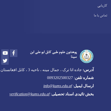
کاریابی
تماس با ما
Youtube
Facebook
پوهنتون علوم طبی کابل ابو علی ابن
سینا
Twitter
آدرس:
جاده اتا ترک ، جمال مینه ، ناحیه 3 ، کابل افغانستان
شماره تلفن
:
0093202500327
ارسال ایمیل
:
info@kums.edu.af
بخش تائیدی اسناد تحصیلی
:
verification@kums.edu.af