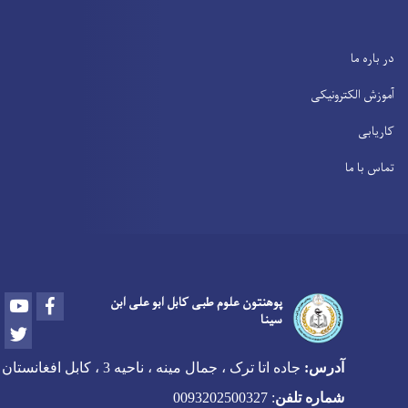
در باره ما
آموزش الکترونیکی
کاریابی
تماس با ما
Youtube
Facebook
پوهنتون علوم طبی کابل ابو علی ابن
سینا
Twitter
آدرس:
جاده اتا ترک ، جمال مینه ، ناحیه 3 ، کابل افغانستان
شماره تلفن
:
0093202500327