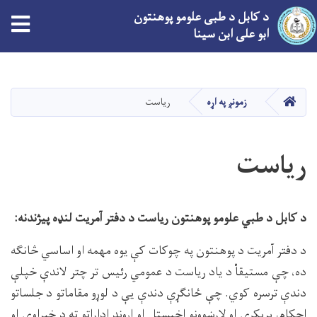
د کابل د طبی علومو پوهنتون
tion
ابو علی ابن سینا
اصلي
منځپانګه
دانګل
کور
زمونږ په اړه
ریاست
ریاست
د کابل د طبي علومو پوهنتون ریاست د دفتر آمریت لنډه پیژندنه:
د دفتر آمریت د پوهنتون په چوکات کې یوه مهمه او اساسي څانګه
ده، چې مستیقاْ د یاد ریاست د عمومي رئیس تر چتر لاندې خپلې
دندې ترسره کوي. چې ځانګړې دندې یې د لوړو مقاماتو د جلساتو
احکام، پریکړې او لارښوونو اخیستل او اړوند اداراتو ته د خبراوي او