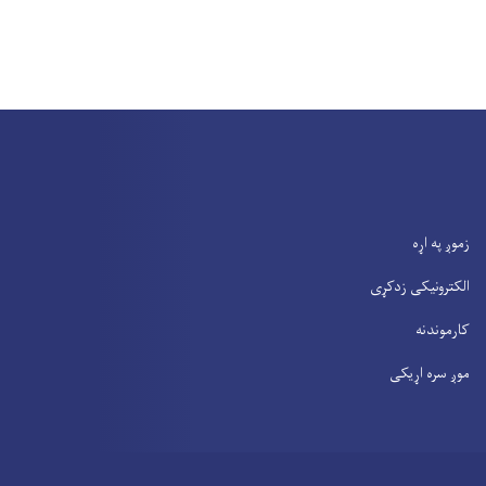
زموږ په اړه
الکترونیکی زدکړی
کارموندنه
موږ سره اړیکی