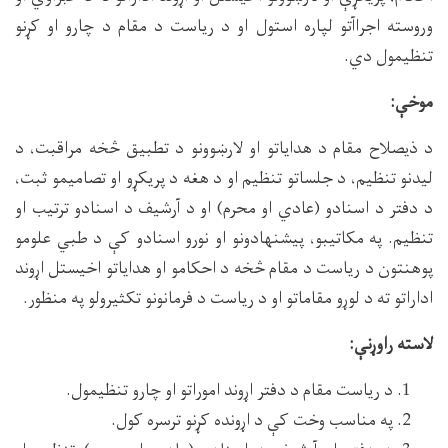
وروسته اجراآتو لپاره استول او د ریاست د مقام د چارو او کړنو
تنظیمول دي.
موخې:
د ذیصلاح مقام د هدایاتو او لارښوونو د تطبیق څخه مراقبت، د
لیدنو تنظیم، د جلساتو تنظیم او د هغه د پریکړو او تصامیمو ثبت،
د دفتر د اسنادو (عادي او محرم) او د آرشیف د اسنادو ترتیب او
تنظیم. په مکاتیبو، پیشنهادونو او نورو اسنادو کې د طبي علومو
پوهنتون د ریاست د مقام څخه د احکامو او هدایاتو اخیستل اړوند
اداراتو ته د لوړو مقاماتو او د ریاست د فرمانونو تکثیرولو په منظور.
لاسته راوړنې:
د ریاست مقام د دفتر اړوند اموراتو او چارو تنظیمول.
په مناسب وخت کې د اړونده کړنو ترسره کول.