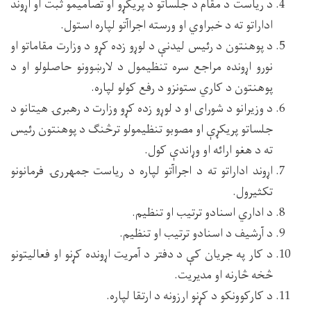
د ریاست د مقام د جلساتو د پریکړو او تصامیمو ثبت او اړوند
اداراتو ته د خبراوي او ورسته اجراآتو لپاره استول.
د پوهنتون د رئیس لیدنې د لوړو زده کړو د وزارت مقاماتو او
نورو اړونده مراجع سره تنظیمول د لارښوونو حاصلولو او د
پوهنتون د کاري ستونزو د رفع کولو لپاره.
د وزیرانو د شورای او د لوړو زده کړو وزارت د رهبرۍ هیتانو د
جلساتو پریکړې او مصوبو تنظیمولو ترڅنګ د پوهنتون رئیس
ته د هغو ارائه او وړاندې کول.
اړوند اداراتو ته د اجراآتو لپاره د ریاست جمهررۍ فرمانونو
تکثیرول.
د اداري اسنادو ترتیب او تنظیم.
د آرشیف د اسنادو ترتیب او تنظیم.
د کار په جریان کې د دفتر د آمریت اړونده کړنو او فعالیتونو
څخه څارنه او مدیریت.
د کارکوونکو د کړنو ارزونه د ارتقا لپاره.