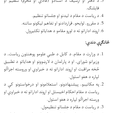
د دفتر او آرشیف د اسنادو (عادي او محرم) تنظیم او
فایلنګ.
د ریاست د مقام د لیدنو او جلساتو تنظیم.
د مقررو، لوایحو، قراردادنو او تفاهم لیکونو ساتنه.
اړوند اداراتو ته د لوړو مقامو د هدایاتو تکثیرول.
ځانګړې دندې:
د وزارت د مقام، د کابل د طبي علومو پوهنتون ریاست، د
وزیرانو شورای، او د پارلمان د لارښوونو او هدایاتو د تطبیق
څخه مراقبت او اړوند اداراتو ته د خبراوي او وروسته اجراآتو
لپاره د هغو استول.
په مکاتیبو، پیشنهادونو، استعلامونو او درخواستونو کې د
ریاست د مقام احکام اخیستل او اړوند اداراتو ته د خبراوي او
ورسته اجراآتو لپاره د هغو استول.
د ریاست د مقام د جلساتو تنظیمول.