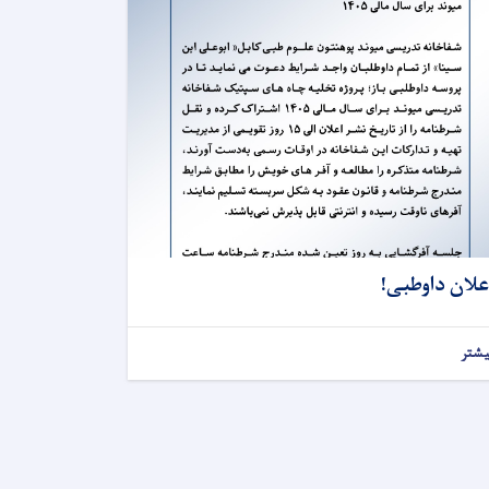
علان داوطبی!
یشتر