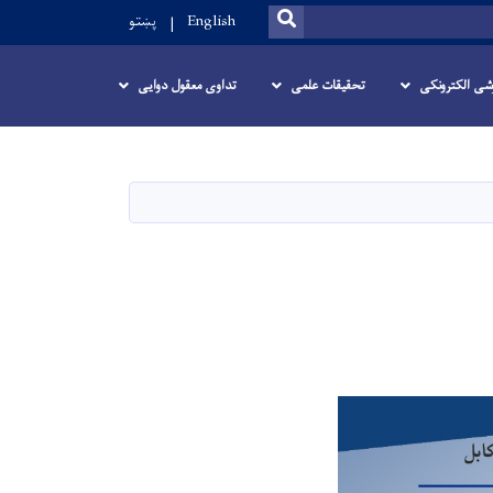
SEARCH
English
پښتو
زشی الکترونکی
تحقیقات علمی
تداوی معقول دوایی