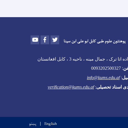
Youtube
Facebook
Twitter
پوهنتون علوم طبی کابل ابو علی ابن سینا
 اتا ترک ، جمال مینه ، ناحیه 3 ، کابل افغانستان
فن
:
0093202500327
یل
:
info@kums.edu.af
دی اسناد تحصیلی
:
verification@kums.edu.af
English
پښتو