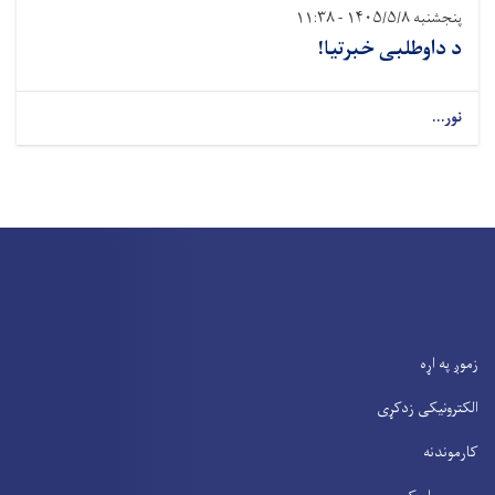
پنجشنبه ۱۴۰۵/۵/۸ - ۱۱:۳۸
د داوطلبی خبرتیا!
نور...
زموږ په اړه
الکترونیکی زدکړی
کارموندنه