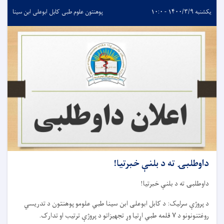
یکشنبه ۱۴۰۰/۳/۹ - ۱۰:۰
پوهنتون علوم طبی کابل ابوعلی ابن سینا
داوطلبۍ ته د بلنې خبرتیا!
داوطلبۍ ته د بلنې خبرتیا!
د پروژې سرلیک: د کابل ابوعلی ابن سینا طبي علومو پوهنتون د تدریسي
روغتنونونو د ۷ قلمه طبي اړتیا وړ تجهیزاتو د پروژې ترتیب او تدارک.