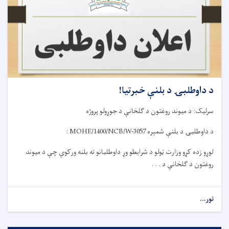
د داوطلبۍ د بلنې خبرتیا!
سرلیک: د میوند روغتون د ګلخانې د جوړولو پروژه
د داوطلبۍ د بلنې شمېره MOHE/1400/NCB/W-3057 :
لوړو زده کړو وزارت ټولو د شرایطو وړ داوطلبانو ته بلنه ورکوي چې د میوند
روغتون د ګلخانې د . . .
نور...