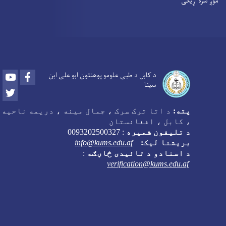
موږ سره اړیکی
Youtube
Facebook
د کابل د طبی علومو پوهنتون ابو علی ابن
سینا
Twitter
پته:
د اتا ترک سرک ، جمال مینه ، دریمه ناحیه
، کابل ، افغانستان
د تلیفون شمیره
:
0093202500327
بریشنا لیک:
info@kums.edu.af
د اسنادو د تائیدی څاڼګه
:
verification@kums.edu.af