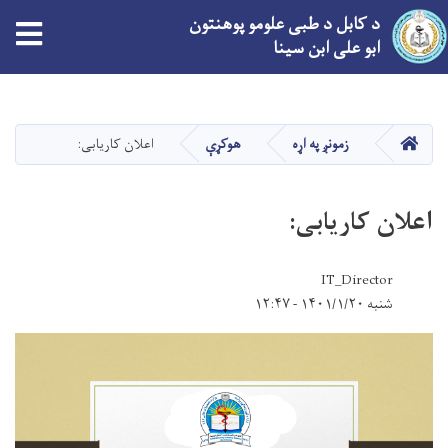
د کابل د طبی علومو پوهنتون
ابو علی ابن سینا
اصلي
منځپانګه
دانګل
کور
زمونږ په اړه
هوکړې
اعلان کاریابی:
اعلان کاریابی:
IT_Director
شنبه ۱۴۰۱/۱/۲۰ - ۱۲:۴۷