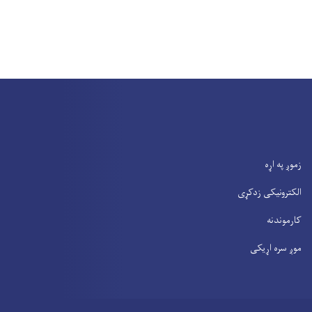
زموږ په اړه
الکترونیکی زدکړی
کارموندنه
موږ سره اړیکی