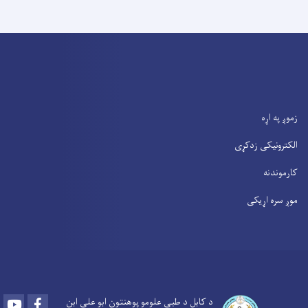
زموږ په اړه
الکترونیکی زدکړی
کارموندنه
موږ سره اړیکی
Youtube
Facebook
د کابل د طبی علومو پوهنتون ابو علی ابن