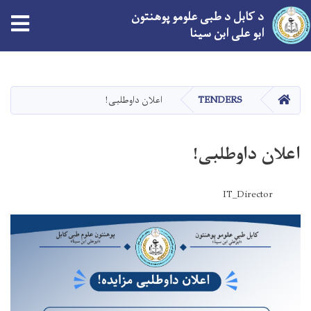
د کابل د طبی علومو پوهنتون
ابو علی ابن سینا
اصلي
منځپانګه
دانګل
کور
TENDERS
اعلان داوطلبی!
اعلان داوطلبی!
IT_Director