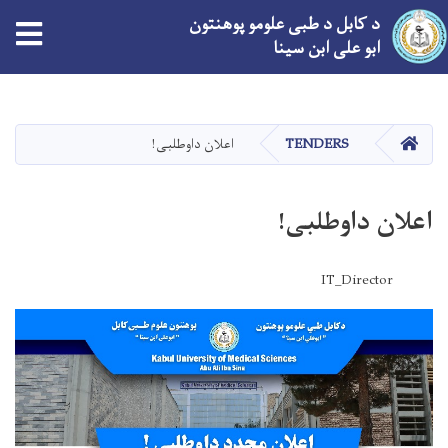
د کابل د طبی علومو پوهنتون
ابو علی ابن سینا
اصلي
منځپانګه
دانګل
کور
TENDERS
اعلان داوطلبی!
اعلان داوطلبی!
IT_Director