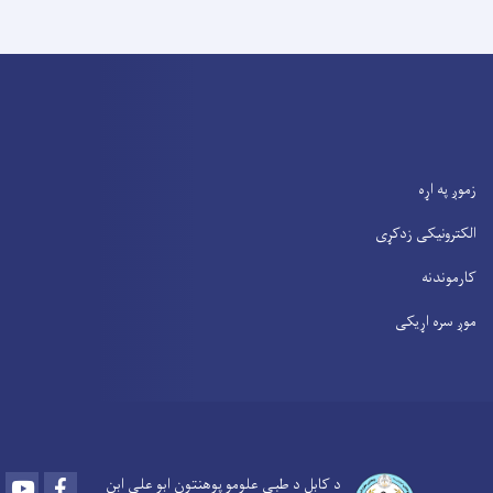
زموږ په اړه
الکترونیکی زدکړی
کارموندنه
موږ سره اړیکی
Youtube
Facebook
د کابل د طبی علومو پوهنتون ابو علی ابن