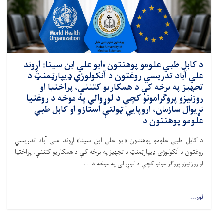
د کابل طبي علومو پوهنتون «ابو علي ابن سینا» اړوند
علي آباد تدریسي روغتون د آنکولوژي ډيپارټمنټ د
تجهیز په برخه کې د همکاریو کتننې، پراختیا او
روزنیزو پروګرامونو کچې د لوړوالي په موخه د روغتیا
نړیوال سازمان، اروپايي ټولنې استازو او کابل طبي
علومو پوهنتون د
د کابل طبي علومو پوهنتون «ابو علي ابن سینا» اړوند علي آباد تدریسي
روغتون د آنکولوژي ډيپارټمنټ د تجهیز په برخه کې د همکاریو کتننې، پراختیا
او روزنیزو پروګرامونو کچې د لوړوالي په موخه د. . .
نور...