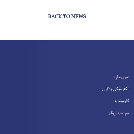
BACK TO NEWS
زموږ په اړه
الکترونیکی زدکړی
کارموندنه
موږ سره اړیکی