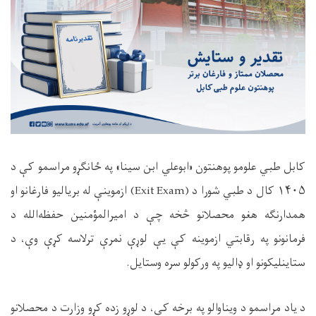
کابل طبي علومو پوهنتون «ابوعلي ابن سينا» په ځانګړو مراسمو کې د
۱۴۰۵ کال د طبي شورا د (Exit Exam) ازموینې له بریالیو فارغانو او
همدارنګه هغو محصلانو څخه چې د امیرالمؤمنین حفظه‌الله د
فرمانونو په رقابتي ازموینه کې یې لوړې نمرې ترلاسه کړې وې، د
ستاینلیکونو او ډالیو په ورکولو سره وستایل.
د یاد مراسمو د ویناوالو په برخه کې، د لوړو زده کړو وزارت د محصلانو