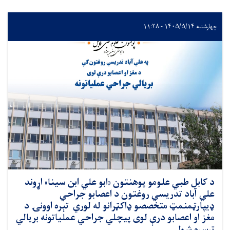
چهارشنبه ۱۴۰۵/۵/۱۴ - ۱۱:۲۸
د کابل طبي علومو پوهنتون «ابو علي ابن سینا» اړوند
علي آباد تدریسي روغتون د اعصابو جراحي
ډيپارټمنمټ متخصصو ډاکټرانو له لوري تېره اوونۍ د
مغز او اعصابو درې لوی پيچلي جراحي عملیاتونه بریالي
ترسره شول.