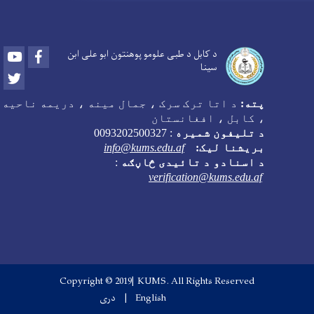
Youtube
Facebook
د کابل د طبی علومو پوهنتون ابو علی ابن
سینا
Twitter
پته:
د اتا ترک سرک ، جمال مینه ، دریمه ناحیه
، کابل ، افغانستان
د تلیفون شمیره
:
0093202500327
بریشنا لیک:
info@kums.edu.af
د اسنادو د تائیدی څاڼګه
:
verification@kums.edu.af
Copyright © 2019| KUMS. All Rights Reserved
English
دری