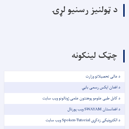
د ټولنیز رسنیو لړۍ
چټک لینکونه
د عالی تحصیلاتو وزارت
د افغان ایکس رسمی باڼي
د کابل طبی علومو پوهنتون علمی ژونالونو ویب سایت
د افغانستان SWAYAM ویب پورتال
د الکترونیکی زدکړی Spoken-Tutorial ویب سایت