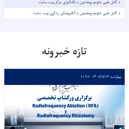
د کابل طبی علومو پوهنتون د تکنالوژی مرکز ویب سایت
د کابل طبی علومو پوهنتون د الکترونیکی زدکړی ویب سایت
تازه خبرونه
چهارشنبه ۱۴۰۵/۵/۱۴ - ۱۱:۲۸