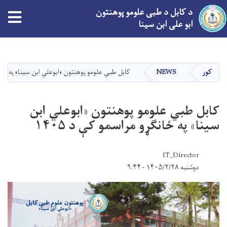
د کابل د طبی علومو پوهنتون
tion
ابو علی ابن سینا
اصلي
منځپانګه
دانګل
کور
NEWS
کابل طبي علومو پوهنتون «ابوعلي ابن سينا» په ځانګړو
کابل طبي علومو پوهنتون «ابوعلي ابن
سينا» په ځانګړو مراسمو کې د ۱۴۰۵
IT_Director
دوشنبه ۱۴۰۵/۲/۲۸ - ۹:۴۴