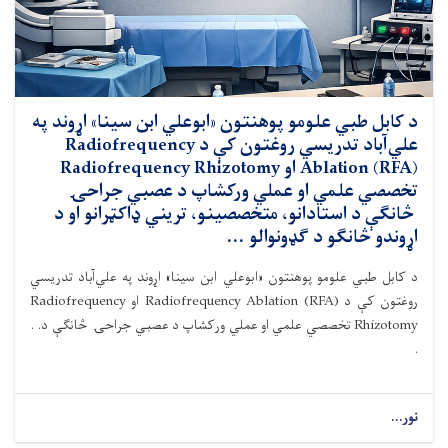
د کابل طبي علومو پوهنتون «ابوعلي ابن سينا» اړوند په
علي‌آباد تدريسي روغتون کې د Radiofrequency
Ablation (RFA) او Radiofrequency Rhizotomy
تخصصي علمي او عملي ورکشاپ د عصبي جراحۍ
څانګې د استادانو، متخصصينو، تريني ډاکټرانو او د
اړوندو څانګو د ګډونوالو ...
د کابل طبي علومو پوهنتون «ابوعلي ابن سينا» اړوند په علي‌آباد تدريسي
روغتون کې د Radiofrequency Ablation (RFA) او Radiofrequency
Rhizotomy تخصصي علمي او عملي ورکشاپ د عصبي جراحۍ څانګې د. .
.
نور...