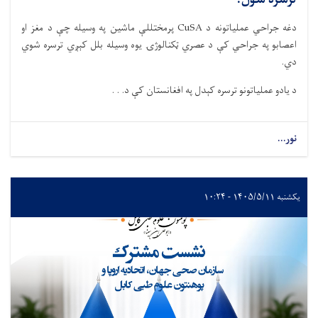
دغه جراحي عملیاتونه د CuSA پرمختللې ماشین په وسیله چې د مغز او
اعصابو په جراحي کې د عصري ټکنالوژۍ یوه وسیله بلل کېږي ترسره شوي
دي.
د یادو عملیاتونو ترسره کېدل په افغانستان کې د. . .
نور...
یکشنبه ۱۴۰۵/۵/۱۱ - ۱۰:۲۴