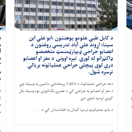
د کابل طبي علومو پوهنتون «ابو علي ابن
د
سینا» اړوند علي آباد تدریسي روغتون د
س
اعصابو جراحي ډيپارټمنمټ متخصصو
آ
ډاکټرانو له لوري تېره اوونۍ د مغز او اعصابو
ه
درې لوی پيچلي جراحي عملیاتونه بریالي
ک
ترسره شول.
س
ع
دغه جراحي عملیاتونه د CuSA پرمختللې ماشین په وسیله چې
د
د مغز او اعصابو په جراحي کې د عصري ټکنالوژۍ یوه وسیله بلل
Radiofrequency) او
ت
کېږي ترسره شوي دي.
ي
ه
د یادو عملیاتونو ترسره کېدل په افغانستان کې د. . .
م
نور...
ن