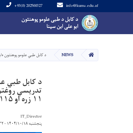
+93(0) 202500327
info@kums.edu.af
Main navigation
د کابل د طبی علومو پوهنتون
د کابل د طبی علومو پوهنتون
ابو علی ابن سینا
ابو علی ابن سینا
کور
NEWS
د کابل طبي علومو پوهنتون «ابو علي ابن سینا»
د کابل طبي علو
تدريسي روغتون
۱۱ زره او ۱۱۵ تنه ناروغانو لپاره روغتیايي خدمات وړاندې کړي دي.
IT_Director
پنجشنبه ۱۴۰۴/۱۰/۱۸ - ۹:۳۲