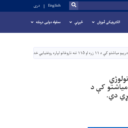
SEARCH
English
دری
الکترونیکی آموزش
څېړنې
معقوله دوایی درملنه
غتیايي خدمات وړاندې کړي دي.
تولوژي
میاشتو کې د