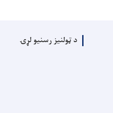
د ټولنیز رسنیو لړۍ