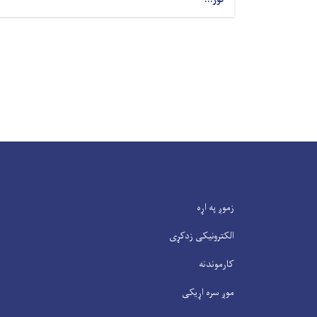
زموږ په اړه
الکترونیکی زدکړی
کارموندنه
موږ سره اړیکی