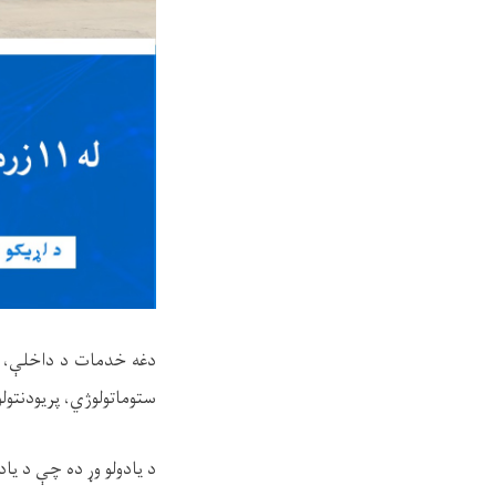
دغه خدمات د داخلې، او
ستوماتولوژي، پریودنتول
د یادولو وړ ده چې د یادو روغتیايي خدمات