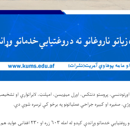
رتودنسي، پروستو دنتکس، اورل ميډیسن، امپلنټ، لابراتواري او تشخیصیه 
وژي، صغیره او کبیره جراحي عملیاتونو په برخو کې ترسره شوي دي.
و وړاندې کېدو له امله ۶۰۳ زره او ۲۳۰ افغانۍ عواید هم راټول شوي دي.