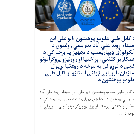
 کابل طبي علومو پوهنتون «ابو علي ابن
ینا» اړوند علي آباد تدریسي روغتون د
نکولوژي ډيپارټمنټ د تجهیز په برخه کې د
مکاریو کتننې، پراختیا او روزنیزو پروګرامونو
چې د لوړوالي په موخه د روغتیا نړیوال
ازمان، اروپايي ټولنې استازو او کابل طبي
لومو پوهنتون د
 کابل طبي علومو پوهنتون «ابو علي ابن سینا» اړوند علي آباد
دریسي روغتون د آنکولوژي ډيپارټمنټ د تجهیز په برخه کې د
مکاریو کتننې، پراختیا او روزنیزو پروګرامونو کچې د لوړوالي په
وخه د. . .
ور...