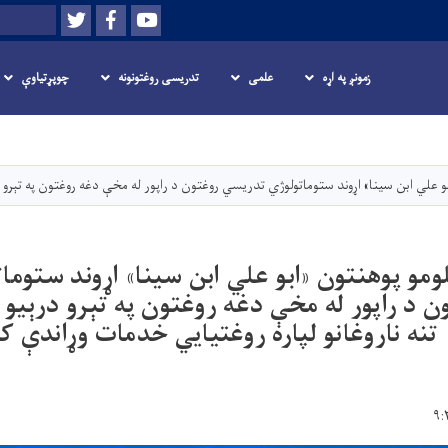
Twitter
Facebook
Youtube
لټون
زمونږ په اړه
علمی
تدریسی روغتونونه
چوپړتیاوې
اصلي
منځپانګه
دانګل
 اړوند ستوماتولوژي تدريسي روغتون د راپور له مخې دغه روغتون په تېرو درېیو میاشتو کې د ۱۱ زره او ۱۱۵ تنه ناروغانو لپاره رو
مو پوهنتون «ابو علي ابن سینا» اړوند ستوما
 د راپور له مخې دغه روغتون په تېرو درېیو 