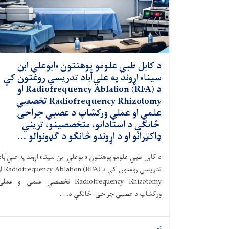
د کابل طبي علومو پوهنتون «ابوعلي ابن
سينا» اړوند په علي‌آباد تدريسي روغتون کې
د Radiofrequency Ablation (RFA) او
Radiofrequency Rhizotomy تخصصي
علمي او عملي ورکشاپ د عصبي جراحۍ
څانګې د استادانو، متخصصينو، تريني
ډاکټرانو او د اړوندو څانګو د ګډونوالو ...
د کابل طبي علومو پوهنتون «ابوعلي ابن سينا» اړوند په علي‌آباد
تدريسي روغتون کې د  Ablation (RFA
Radiofrequency Rhizotomy تخصصي علمي او عمل
ورکشاپ د عصبي جراحۍ څانګې د. . .
نور...