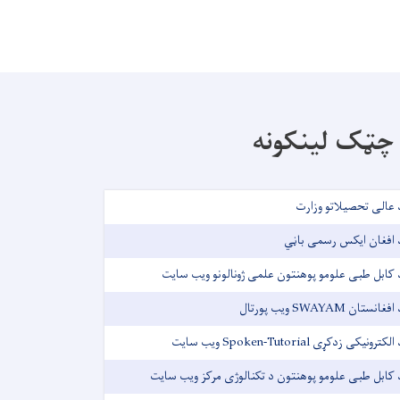
چټک لینکونه
 عالی تحصیلاتو وزارت
 افغان ایکس رسمی باڼي
 کابل طبی علومو پوهنتون علمی ژونالونو ویب سایت
افغانستان SWAYAM ویب پورتال
الکترونیکی زدکړی Spoken-Tutorial ویب سایت
 کابل طبی علومو پوهنتون د تکنالوژی مرکز ویب سایت