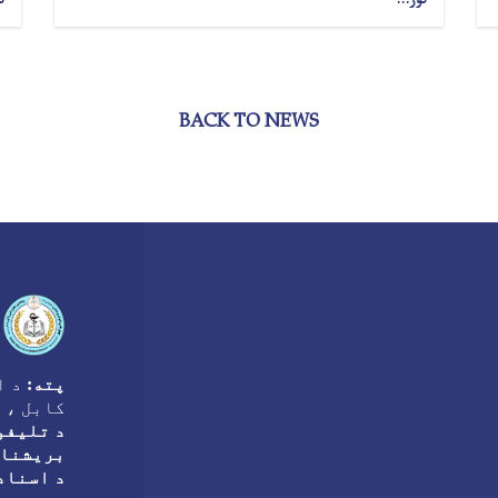
BACK TO NEWS
پته:
د ا
کابل ، 
د تلیفو
بریشنا 
د اسناد