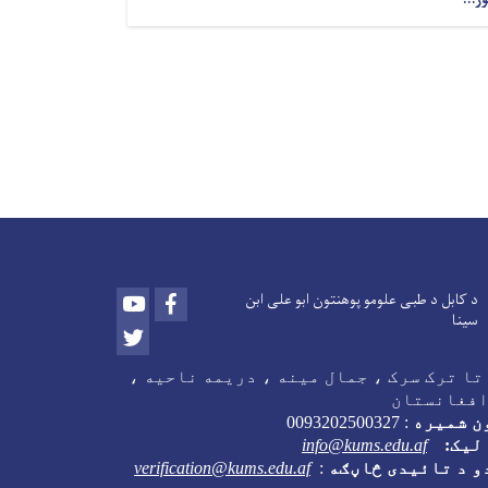
Youtube
Facebook
د کابل د طبی علومو پوهنتون ابو علی ابن
سینا
Twitter
تا ترک سرک ، جمال مینه ، دریمه ناحیه ،
افغانستان
ن شمیره
:
0093202500327
لیک:
info@kums.edu.af
و د تائیدی څاڼګه
:
verification@kums.edu.af