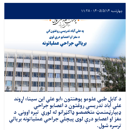
چهارشنبه ۱۴۰۵/۵/۱۴ - ۱۱:۲۸
د کابل طبي علومو پوهنتون «ابو علي ابن سینا» اړوند
علي آباد تدریسي روغتون د اعصابو جراحي
ډيپارټمنمټ متخصصو ډاکټرانو له لوري تېره اوونۍ د
مغز او اعصابو درې لوی پيچلي جراحي عملیاتونه بریالي
ترسره شول.