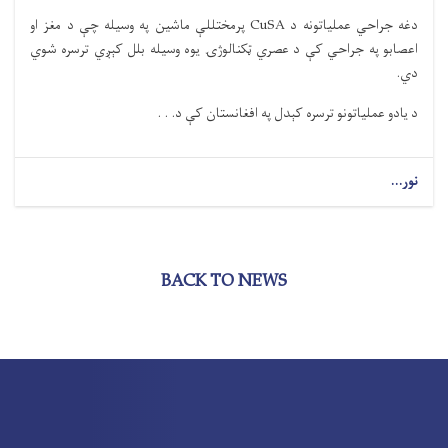
دغه جراحي عملیاتونه د CuSA پرمختللې ماشین په وسیله چې د مغز او
اعصابو په جراحي کې د عصري ټکنالوژۍ یوه وسیله بلل کېږي ترسره شوي
دي.
د یادو عملیاتونو ترسره کېدل په افغانستان کې د. . .
نور...
BACK TO NEWS