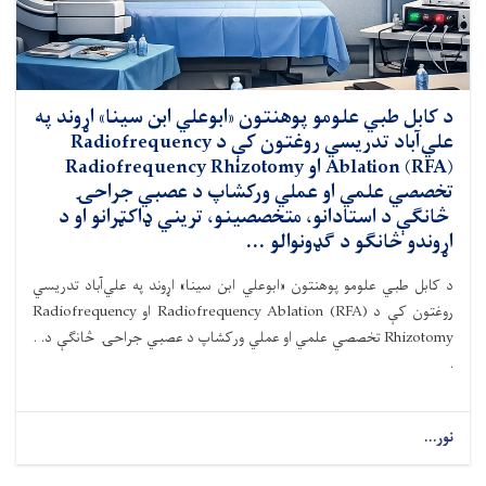
د کابل طبي علومو پوهنتون «ابوعلي ابن سينا» اړوند په
علي‌آباد تدريسي روغتون کې د Radiofrequency
Ablation (RFA) او Radiofrequency Rhizotomy
تخصصي علمي او عملي ورکشاپ د عصبي جراحۍ
څانګې د استادانو، متخصصينو، تريني ډاکټرانو او د
اړوندو څانګو د ګډونوالو ...
د کابل طبي علومو پوهنتون «ابوعلي ابن سينا» اړوند په علي‌آباد تدريسي
روغتون کې د Radiofrequency Ablation (RFA) او Radiofrequency
Rhizotomy تخصصي علمي او عملي ورکشاپ د عصبي جراحۍ څانګې د. .
.
نور...