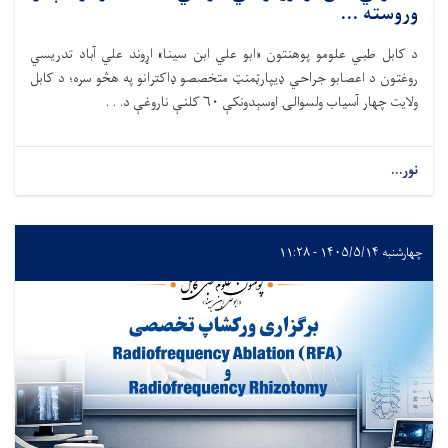
وروسته ...
د کابل طبي علومو پوهنتون «ابو علي ابن سینا» اړوند علي آباد تدریسي
روغتون د اعصابو جراحي ډيپارټمنټ متخصصو ډاکترانو په هڅو سره؛ د کابل
ولایت چهار آسیاب ولسوالۍ اوسېدونکې ۶۰ کلنې ناروغې د. . .
نور...
چهارشنبه ۱۴۰۵/۵/۱۴ - ۱۱:۲۸