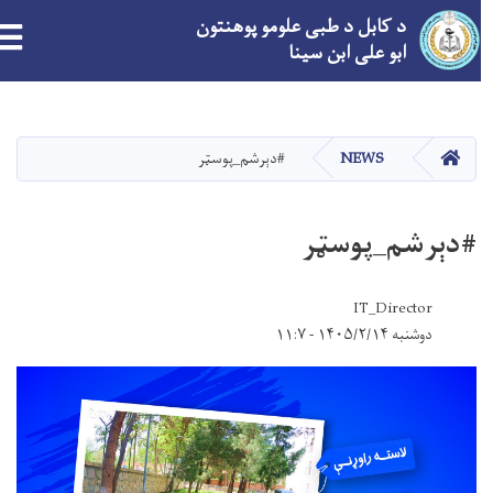
د کابل د طبی علومو پوهنتون
ابو علی ابن سینا
اصلي
منځپانګه
دانګل
کور
NEWS
#دېرشم_پوسټر
#دېرشم_پوسټر
IT_Director
دوشنبه ۱۴۰۵/۲/۱۴ - ۱۱:۷