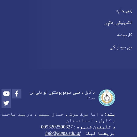
زموږ په اړه
الکترونیکی زدکړی
کارموندنه
موږ سره اړیکی
Youtube
Facebook
د کابل د طبی علومو پوهنتون ابو علی ابن
سینا
Twitter
پته:
د اتا ترک سرک ، جمال مینه ، دریمه ناحیه
، کابل ، افغانستان
د تلیفون شمیره
:
0093202500327
بریشنا لیک:
info@kums.edu.af