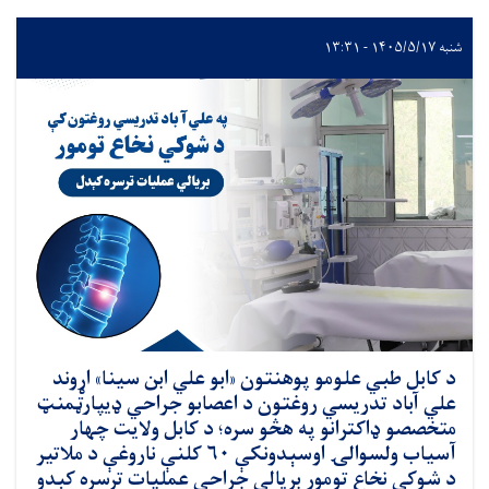
شنبه ۱۴۰۵/۵/۱۷ - ۱۳:۳۱
د کابل طبي علومو پوهنتون «ابو علي ابن سینا» اړوند
علي آباد تدریسي روغتون د اعصابو جراحي ډيپارټمنټ
متخصصو ډاکترانو په هڅو سره؛ د کابل ولایت چهار
آسیاب ولسوالۍ اوسېدونکې ۶۰ کلنې ناروغې د ملاتیر
د شوکي نخاع تومور بریالي جراحي عملیات ترسره کېدو