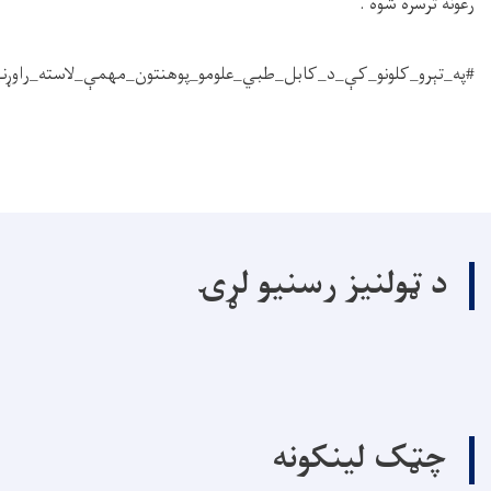
رغونه ترسره شوه .
#په_تېرو_کلونو_کې_د_کابل_طبي_علومو_پوهنتون_مهمې_لاسته_راوړنې
د ټولنیز رسنیو لړۍ
چټک لینکونه