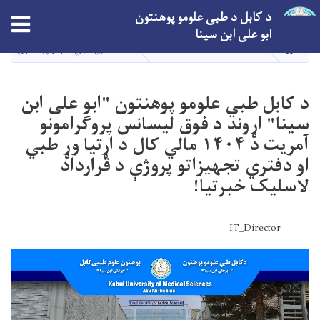
اصلي
د کابل د طبی علومو پوهنتون
tion
منځپانګه
ابو علی ابن سینا
دانګل
کور
ANNOUNCEMENTS
د کابل طبي علومو پوهنتون "ابو علی ابن سینا" اړوند د فوق لیس
د کابل طبي علومو پوهنتون "ابو علی ابن
سینا" اړوند د فوق لیسانس پروگرامونو
آمریت د ۱۴۰۴ مالي کال د اړتیا وړ طبي
او دفتري تجهیزاتو پروژې د قرارداد
لاسلیک خبرتیا!
IT_Director