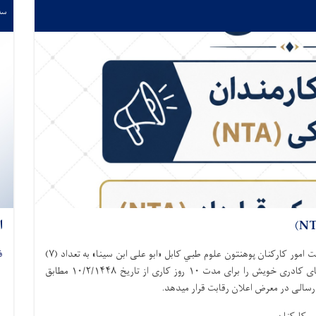
سه‌شنب
ا
به منظور تحقق اهداف عالی ا.ا.ا و سپردن کار به اهل آن، آمریت امور کارکنان پوهنتون علوم طبي کابل «ابو علی ابن سینا» به تعداد (۷)
ف
بست کارمندان قرار داد تخنیکی (NTA) مربوط شفاخانه های کادری خویش را برای مدت ۱۰ روز کاری از تاریخ ۱۰/۲/۱۴۴۸ مطابق