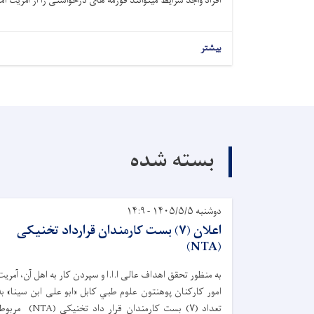
افراد واجد شرایط میتوانند فورمه های درخواستی را از آمریت امور
بیشتر
بسته شده
دوشنبه ۱۴۰۵/۵/۵ - ۱۴:۹
اعلان (۷) بست کارمندان قرارداد تخنیکی
(NTA)
به منظور تحقق اهداف عالی ا.ا.ا و سپردن کار به اهل آن، آمریت
امور کارکنان پوهنتون علوم طبي کابل «ابو علی ابن سینا» به
تعداد (۷) بست کارمندان قرار داد تخنیکی (NTA) م