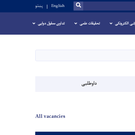
SEARCH
English
پښتو
زشی الکترونکی
تحقیقات علمی
تداوی معقول دوایی
داوطلبی
All vacancies