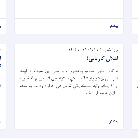
بیشتر
ب
چهارشنبه ۱۴۰۴/۱۱/۱ - ۱۴:۴۱
دوش
اعلان کاریابی!
NTA)
د کابل طبي علومو پوهنتون «ابو علي ابن سینا» د اړوند
ل
تدریسي روغتونونو ۴۵ مسلکي بستونه چې ۱۹ درېيم، ۷ څلورم
3
او ۱۹ پنځم رتبه بستونه پکې شامل دي، د ازاد رقابت په موخه
اعلان ته وسپارل؛ څو . . .
بیشتر
ب