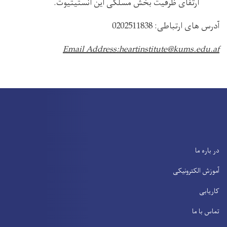
ارتقای ظرفیت بخش مسلکی این انستیتیوت.
آدرس های ارتباطی: 0202511838
Email Address:heartinstitute@kums.edu.af
در باره ما
آموزش الکترونیکی
کاریابی
تماس با ما