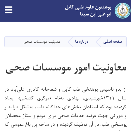
پوهنتون علوم طبی کابل
tion
ابو علی ابن سینا
Skip
to
main
صفحه اصلی
درباره ما
معاونیت موسسات صحی
content
معاونیت امور موسسات صحی
از بدو تاسیس پوهنځی طب کابل و شفاخانه‌ کادری علی‌آباد در
سال ۱۳۱۱خورشیدی، نهادی به‌نام «مرکزی کتنځی» ایجاد
گردیده بود که استادان بخش‌های جداگانه طب، به‌شکل دوامدار
و دورانی جهت عرضه خدمات صحی برای مردم و ستاژ محصلان
پوهنځی طب، در آن توظیف گردیده و در ساحه پل باغ عمومی که