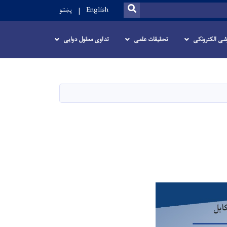
SEARCH
English
پښتو
زشی الکترونکی
تحقیقات علمی
تداوی معقول دوایی