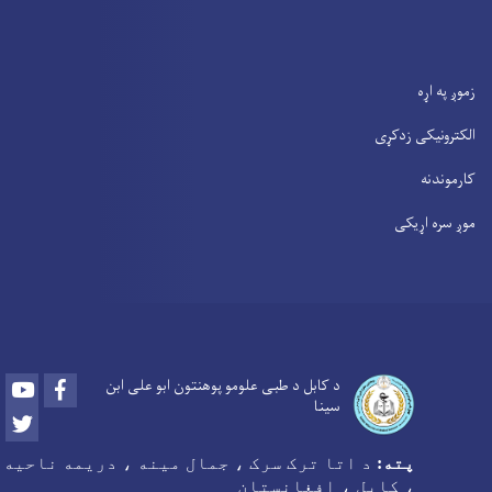
زموږ په اړه
الکترونیکی زدکړی
کارموندنه
موږ سره اړیکی
Youtube
Facebook
د کابل د طبی علومو پوهنتون ابو علی ابن
سینا
Twitter
پته:
د اتا ترک سرک ، جمال مینه ، دریمه ناحیه
، کابل ، افغانستان