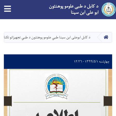
د کابل د طبی علومو پوهنتون
tion
ابو علی ابن سینا
اصلي
منځپانګه
دانګل
کور
د کابل ابوعلی ابن سینا طبي علومو پوهنتون د طبي تجهیزاتو تکنالو
چهارشنبه ۱۳۹۹/۵/۱ - ۱۲:۲۶