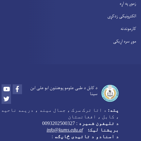
زموږ په اړه
الکترونیکی زدکړی
کارموندنه
موږ سره اړیکی
Youtube
Facebook
د کابل د طبی علومو پوهنتون ابو علی ابن
سینا
Twitter
پته:
د اتا ترک سرک ، جمال مینه ، دریمه ناحیه
، کابل ، افغانستان
د تلیفون شمیره
:
0093202500327
بریشنا لیک:
info@kums.edu.af
د اسنادو د تائیدی څاڼګه
: