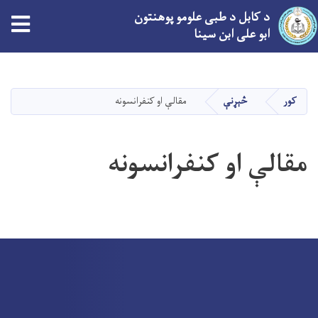
د کابل د طبی علومو پوهنتون
tion
ابو علی ابن سینا
اصلي
منځپانګه
دانګل
کور
څېړنې
مقالې او کنفرانسونه
مقالې او کنفرانسونه