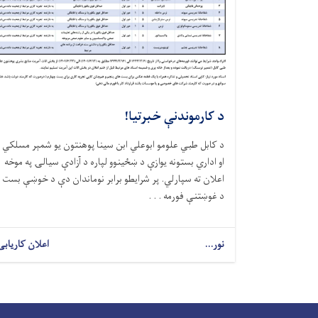
د کارموندنې خبرتیا!
د کابل طبي علومو ابوعلي ابن سینا پوهنتون یو شمېر مسلکي
او اداري بستونه یوازې د ښځینوو لپاره د آزادې سیالۍ په موخه
اعلان ته سپارلي. پر شرایطو برابر نوماندان دې د خوښې بست
د غوښتنې فورمه . . .
نور...
اعلان کاریابی