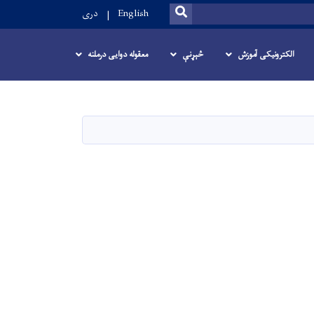
SEARCH
English
دری
الکترونیکی آموزش
څېړنې
معقوله دوایی درملنه