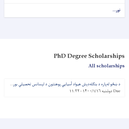
نور...
PhD Degree Scholarships
All scholarships
د ښځو له‌پاره د بنګله‌دېش هیواد آسیايي پوهنتون د لېسانس تحصیلي بورسونو خبرتیا
Due
دوشنبه ۱۴۰۰/۱/۱۶ - ۱۱:۲۲