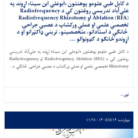
د کابل طبي علومو پوهنتون «ابوعلي ابن سينا» اړوند په
علي‌آباد تدريسي روغتون کې د Radiofrequency
Ablation (RFA) او Radiofrequency Rhizotomy
تخصصي علمي او عملي ورکشاپ د عصبي جراحۍ
څانګې د استادانو، متخصصينو، تريني ډاکټرانو او د
اړوندو څانګو د ګډونوالو ...
د کابل طبي علومو پوهنتون «ابوعلي ابن سينا» اړوند په علي‌آباد تدريسي
روغتون کې د Radiofrequency Ablation (RFA) او Radiofrequency
Rhizotomy تخصصي علمي او عملي ورکشاپ د عصبي جراحۍ څانګې د. .
.
نور...
چهارشنبه ۱۴۰۵/۵/۱۴ - ۱۱:۲۸