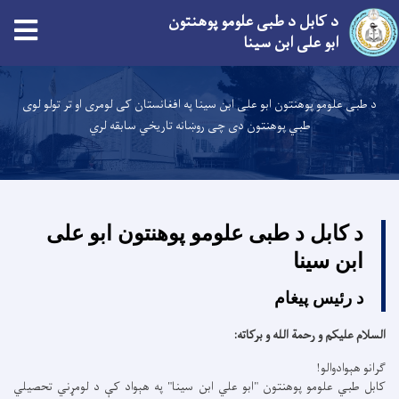
د کابل د طبی علومو پوهنتون
ابو علی ابن سینا
اصلي
منځپانګه
د طبی علومو پوهنتون ابو علی ابن سینا په افغانستان کی لومری او تر تولو لوی
دانګل
طبي پوهنتون دی چی روښانه تاریخي سابقه لري
د کابل د طبی علومو پوهنتون ابو علی
ابن سینا
د رئیس پیغام
السلام عليكم و رحمة الله و بركاته:
ګرانو هېوادوالو!
کابل طبي علومو پوهنتون "ابو علي ابن سینا" په هېواد کې د لومړني تحصیلي