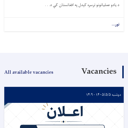
د یادو عملیاتونو ترسره کېدل په افغانستان کې د. . .
نور...
Vacancies
All available vacancies
دوشنبه ۱۴۰۵/۵/۵ - ۱۴:۹