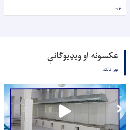
نور...
عکسونه او ویډیوګانې
نور دلته