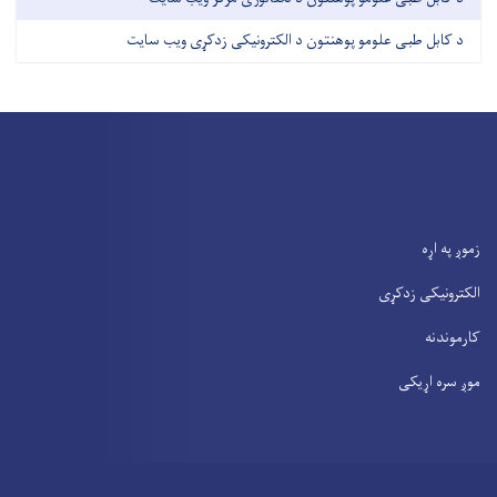
د کابل طبی علومو پوهنتون د الکترونیکی زدکړی ویب سایت
زموږ په اړه
الکترونیکی زدکړی
کارموندنه
موږ سره اړیکی