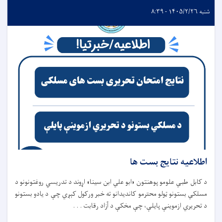
شنبه ۱۴۰۵/۲/۲۶ - ۸:۳۹
اطلاعیه نتایج بست ها
د کابل طبي علومو پوهنتون «ابو علي ابن سینا» اړوند د تدریسي روغتونونو د
مسلکي بستونو ټولو محترمو کاندیدانو ته خبر ورکول کېږي چې د یادو بستونو
د تحریري ازموینې پایلې، چې مخکې د آزاد رقابت . . .