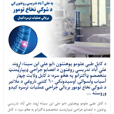
د کابل طبي علومو پوهنتون «ابو علي ابن سینا» اړوند
علي آباد تدریسي روغتون د اعصابو جراحي ډيپارټمنټ
متخصصو ډاکترانو په هڅو سره؛ د کابل ولایت چهار
آسیاب ولسوالۍ اوسېدونکې ۶۰ کلنې ناروغې د ملاتیر
د شوکي نخاع تومور بریالي جراحي عملیات ترسره کېدو
وروسته ...
د کابل طبي علومو پوهنتون «ابو علي ابن سینا» اړوند علي آباد تدریسي
روغتون د اعصابو جراحي ډيپارټمنټ متخصصو ډاکترانو په هڅو سره؛ د کابل