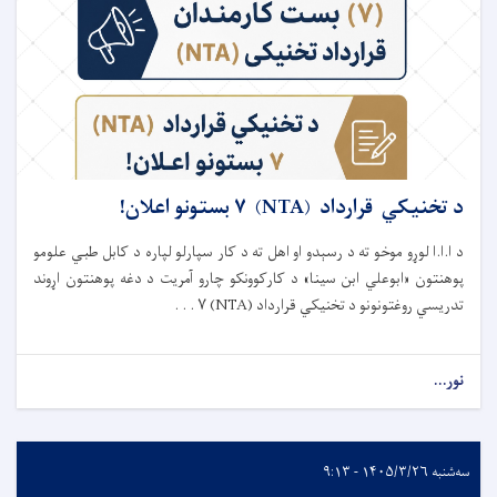
د تخنیکي قرارداد (NTA) ۷ بستونو اعلان!
د ا.ا.ا لوړو موخو ته د رسېدو او اهل ته د کار سپارلو لپاره د کابل طبي علومو
پوهنتون «ابوعلي ابن سینا» د کارکوونکو چارو آمریت د دغه پوهنتون اړوند
تدریسي روغتونونو د تخنیکي قرارداد (NTA) ۷ . . .
نور...
سه‌شنبه ۱۴۰۵/۳/۲۶ - ۹:۱۳