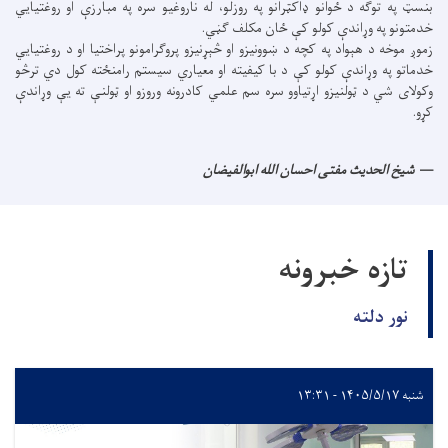
بنسټ په توګه د ځوانو ډاکټرانو په روزلو، له ناروغیو سره په مبارزې او روغتیايي
خدمتونو په وړاندې کولو کې ځان مکلف ګڼي.
زموږ موخه د هېواد په کچه د ښوونیزو او څېړنیزو پروګرامونو پراختیا او د روغتیايي
خدماتو په وړاندې کولو کې د با کیفیته او معیاري سیستم رامنځته کول دي ترڅو
وکولای شي د ټولنیزو اړتیاوو سره سم علمي کادرونه وروزو او ټولنې ته یې وړاندې
کړو.
شیخ الحدیث مفتی احسان الله ابوالفیضان
تازه خبرونه
نور دلته
شنبه ۱۴۰۵/۵/۱۷ - ۱۳:۳۱