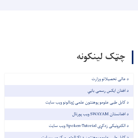
چټک لینکونه
د عالی تحصیلاتو وزارت
د افغان ایکس رسمی باڼي
د کابل طبی علومو پوهنتون علمی ژونالونو ویب سایت
د افغانستان SWAYAM ویب پورتال
د الکترونیکی زدکړی Spoken-Tutorial ویب سایت
د کابل طبی علومو پوهنتون د تکنالوژی مرکز ویب سایت