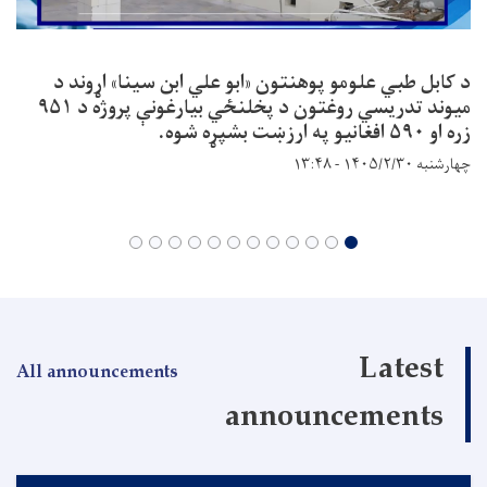
د کابل طبي علومو پوهنتون «ابو علي ابن سينا» اړوند د
میوند تدریسي روغتون د پخلنځي بیارغونې پروژه د ۹۵۱
زره او ۵۹۰ افغانیو په ارزښت بشپړه شوه.
چهارشنبه ۱۴۰۵/۲/۳۰ - ۱۳:۴۸
Latest
All announcements
announcements