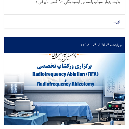
ولایت چهار آسیاب ولسوالۍ اوسېدونکې ۶۰ کلنې ناروغې د. . .
نور...
چهارشنبه ۱۴۰۵/۵/۱۴ - ۱۱:۲۸