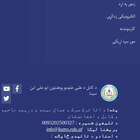
زموږ په اړه
الکترونیکی زدکړی
کارموندنه
موږ سره اړیکی
Youtube
Facebook
د کابل د طبی علومو پوهنتون ابو علی ابن
سینا
Twitter
پته:
د اتا ترک سرک ، جمال مینه ، دریمه ناحیه
، کابل ، افغانستان
د تلیفون شمیره
:
0093202500327
بریشنا لیک:
info@kums.edu.af
د اسنادو د تائیدی څاڼګه
: