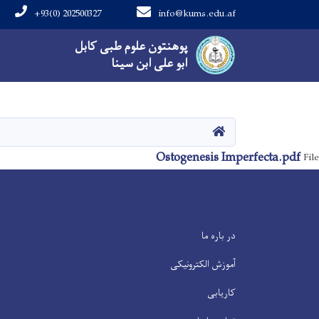
+93(0) 202500327
info@kums.edu.af
Main navigation
پوهنتون علوم طبی کابل
پوهنتون علوم طبی کابل
ابو علی ابن سینا
ابو علی ابن سینا
صفحه اصلی
Ostogenesis Imperfecta.pdf
File
در باره ما
آموزش الکترونیکی
کاریابی