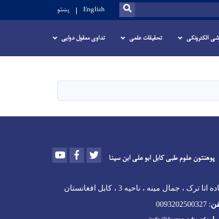
SEARCH
English
پښتو
زشی الکترونکی
تحقیقات علمی
تداوی معقول دوایی
Youtube
Facebook
Twitter
پوهنتون علوم طبی کابل ابو علی ابن سینا
 اتا ترک ، جمال مینه ، ناحیه 3 ، کابل افغانستان
فن
:
0093202500327