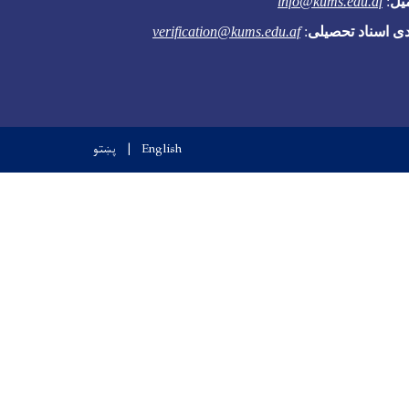
یل
:
info@kums.edu.af
دی اسناد تحصیلی
:
verification@kums.edu.af
English
پښتو