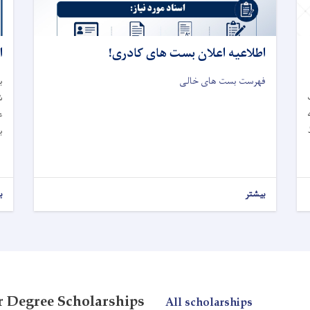
اطلاعیه اعلان بست های کادری!
ا
فهرست بست های خالی
ب
ش
ع
ربوط
ب
بیشتر
ب
 Degree Scholarships
All scholarships