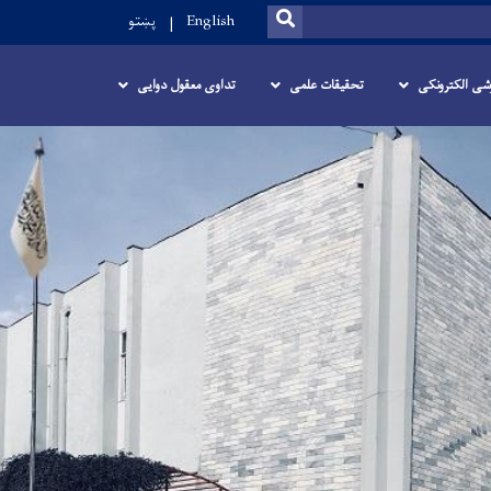
SEARCH
English
پښتو
زشی الکترونکی
تحقیقات علمی
تداوی معقول دوایی