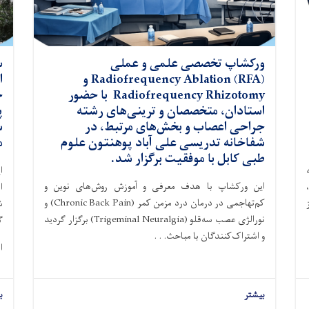
ورکشاپ تخصصی علمی و عملی
س
Radiofrequency Ablation (RFA) و
ا
Radiofrequency Rhizotomy با حضور
ج
استادان، متخصصان و ترینی‌های رشته
پ
جراحی اعصاب و بخش‌های مرتبط، در
س
شفاخانه تدریسی علی آباد پوهنتون علوم
م
طبی کابل با موفقیت برگزار شد.
این ورکشاپ با هدف معرفی و آموزش روش‌های نوین و
ا
کم‌تهاجمی در درمان درد مزمن کمر (Chronic Back Pain) و
ش
نورالژی عصب سه‌قلو (Trigeminal Neuralgia) برگزار گردید
گ
و اشتراک‌کنندگان با مباحث. . .
ا
بیشتر
ب